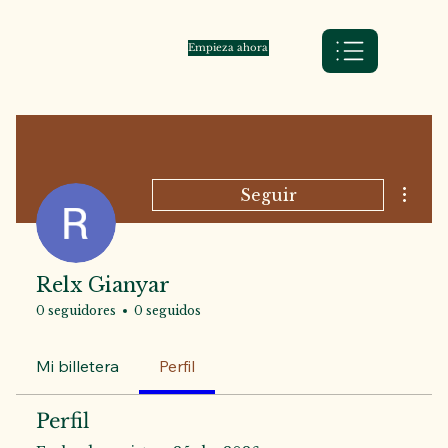
Empieza ahora
Más ac
Seguir
Relx Gianyar
0 seguidores
0 seguidos
Mi billetera
Perfil
Perfil