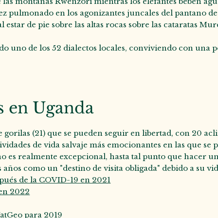
e las montañas Rwenzori mientras los elefantes beben ag
pez pulmonado en los agonizantes juncales del pantano 
l estar de pie sobre las altas rocas sobre las cataratas Mu
ndo uno de los 52 dialectos locales, conviviendo con un
as en Uganda
orilas (21) que se pueden seguir en libertad, con 20 acl
tividades de vida salvaje más emocionantes en las que se p
o es realmente excepcional, hasta tal punto que hacer un
s años como un "destino de visita obligada" debido a su vida
espués de la COVID-19 en 2021
r en 2022
 NatGeo para 2019