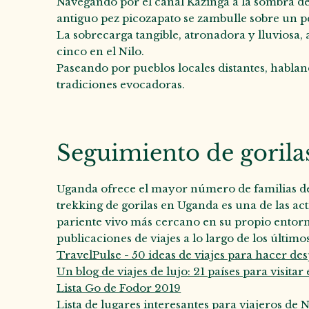
Navegando por el canal Kazinga a la sombra d
antiguo pez picozapato se zambulle sobre un 
La sobrecarga tangible, atronadora y lluviosa, a
cinco en el Nilo.
Paseando por pueblos locales distantes, habla
tradiciones evocadoras.
Seguimiento de goril
Uganda ofrece el mayor número de familias de g
trekking de gorilas en Uganda es una de las ac
pariente vivo más cercano en su propio entorn
publicaciones de viajes a lo largo de los último
TravelPulse - 50 ideas de viajes para hacer d
Un blog de viajes de lujo: 21 países para visita
Lista Go de Fodor 2019
Lista de lugares interesantes para viajeros de