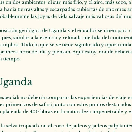
ís en dos ambientes: el sur, más frío, y el aire, más seco,
va hacia tierras altas y escarpadas cubiertas de enormes ár
robablemente las joyas de vida salvaje más valiosas del m
la posición geológica de Uganda y el ecuador se unen para c
0 pies, similar a la esencia y refinada médula del continen
n amplios. Todo lo que se ve tiene significado y oportunida
 a primera hora del día y piensan: Aquí estoy, donde deberí
n tiempo.
 Uganda
especial: no debería comparar las experiencias de viaje e
tes primerizos de safari junto con estos puntos destacados
plateada de 400 libras en la naturaleza impenetrable y en
 selva tropical con el coro de jadeos y jadeos palpitant