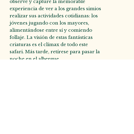
observe y capture la memorable
experiencia de ver a los grandes simios
realizar sus actividades cotidianas: los
jóvenes jugando con los mayores,
alimentándose entre sí y comiendo
follaje. La visión de estas fantásticas
criaturas es el clímax de todo este
safari. Más tarde, retírese para pasar la
noche en el albergue.
Alojamiento y comidas
Virunga Lodge (lujo); almuerzo,
desayuno, cena y agua potable.
Día 3: Regreso
tranquilo a la
ciudad de Kigali.
Después de un suntuoso desayuno