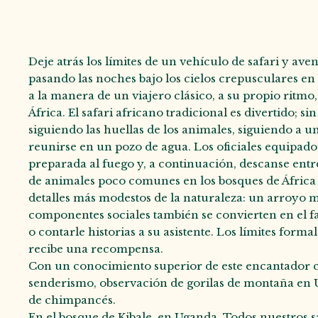
Deje atrás los límites de un vehículo de safari y av
pasando las noches bajo los cielos crepusculares en
a la manera de un viajero clásico, a su propio ritmo
África. El safari africano tradicional es divertido; s
siguiendo las huellas de los animales, siguiendo a
reunirse en un pozo de agua. Los oficiales equipados 
preparada al fuego y, a continuación, descanse entre 
de animales poco comunes en los bosques de África or
detalles más modestos de la naturaleza: un arroyo m
componentes sociales también se convierten en el fa
o contarle historias a su asistente. Los límites form
recibe una recompensa.
Con un conocimiento superior de este encantador con
senderismo, observación de gorilas de montaña en U
de chimpancés.
En el bosque de Kibale, en Uganda. Todos nuestros sa