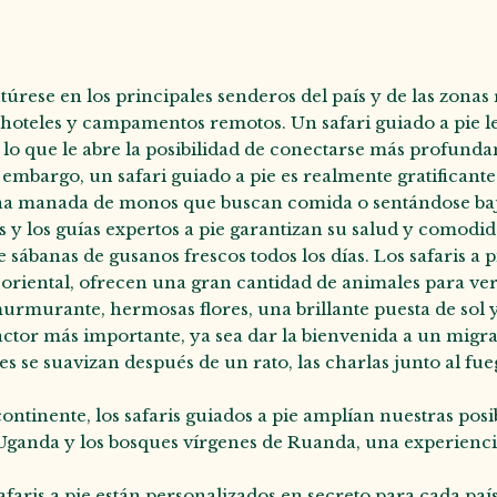
entúrese en los principales senderos del país y de las zon
 hoteles y campamentos remotos. Un safari guiado a pie le
, lo que le abre la posibilidad de conectarse más profunda
in embargo, un safari guiado a pie es realmente gratificant
 una manada de monos que buscan comida o sentándose bajo
y los guías expertos a pie garantizan su salud y comodidad
sábanas de gusanos frescos todos los días. Los safaris a p
iental, ofrecen una gran cantidad de animales para ver. En
urmurante, hermosas flores, una brillante puesta de sol y
ctor más importante, ya sea dar la bienvenida a un migra
ales se suavizan después de un rato, las charlas junto al 
tinente, los safaris guiados a pie amplían nuestras posi
ganda y los bosques vírgenes de Ruanda, una experiencia
faris a pie están personalizados en secreto para cada país