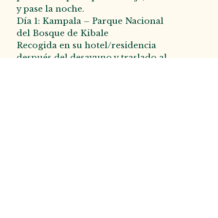
y pase la noche.
Día 1: Kampala – Parque Nacional
del Bosque de Kibale
Recogida en su hotel/residencia
después del desayuno y traslado al
Parque Nacional Kibale (5-6
horas), con paradas en el camino
en sitios interesantes y almuerzo
en la ciudad de Fort Portal.
Continúe hasta el Parque
Nacional Kibale Forest, regístrese
y relájese en el alojamiento de su
elección: Ndali Lodge/Kyaninga
Lodge (lujo); Kibale Forest
Camp/Chimpanzee Forests Guest
Camp (económico)
Día 2: Experiencia