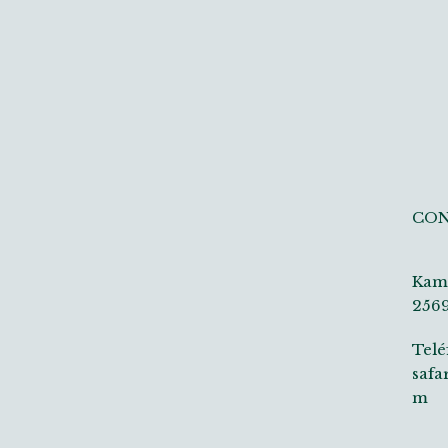
CO
Kamp
256
Telé
safa
m