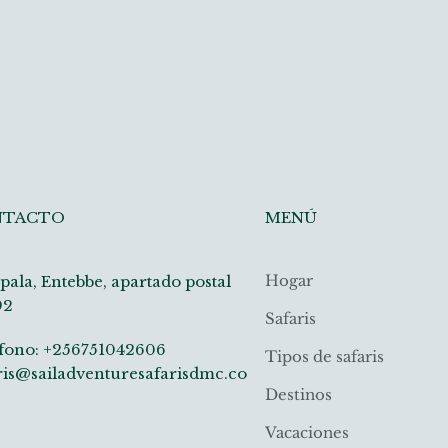
MENÚ
NTACTO
Hogar
ala, Entebbe, apartado postal
92
Safaris
fono: +256751042606
Tipos de safaris
ris@sailadventuresafarisdmc.co
Destinos
Vacaciones